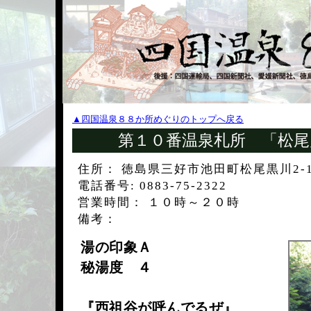
▲四国温泉８８か所めぐりのトップへ戻る
第１０番温泉札所 「松尾
住所： 徳島県三好市池田町松尾黒川2-
電話番号: 0883-75-2322
営業時間： １０時～２０時
備考：
湯の印象Ａ
秘湯度 ４
『西祖谷が呼んでるぜ』