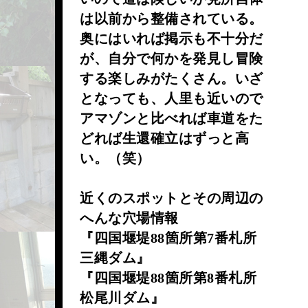
は以前から整備されている。
奥にはいれば掲示も不十分だ
が、自分で何かを発見し冒険
する楽しみがたくさん。いざ
となっても、人里も近いので
アマゾンと比べれば車道をた
どれば生還確立はずっと高
い。（笑）
近くのスポットとその周辺の
へんな穴場情報
『四国堰堤88箇所第7番札所
三縄ダム』
『四国堰堤88箇所第8番札所
松尾川ダム』