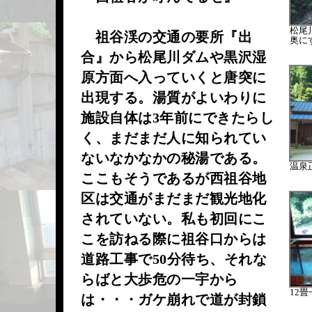
松尾
祖谷渓の交通の要所『出
奥に
合』から松尾川ダムや黒沢湿
原方面へ入っていくと唐突に
出現する。湯質がよいわりに
施設自体は3年前にできたらし
く、まだまだ人に知られてい
ないなかなかの秘湯である。
温泉
ここもそうであるが西祖谷地
区は交通がまだまだ観光地化
されていない。私も初回にこ
こを訪ねる際に祖谷口からは
道路工事で50分待ち、それな
らばと大歩危の一宇から
12
は・・・ガケ崩れで道が封鎖