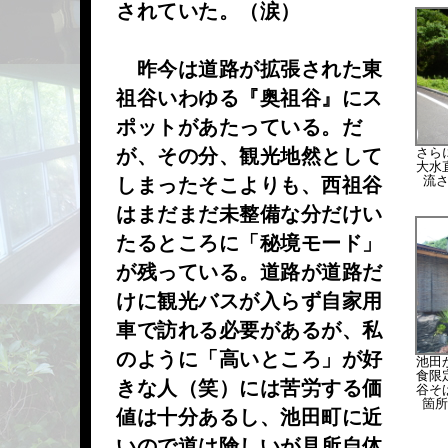
されていた。（涙）
昨今は道路が拡張された東
祖谷いわゆる『奥祖谷』にス
ポットがあたっている。だ
が、その分、観光地然として
さら
大水
流
しまったそこよりも、西祖谷
はまだまだ未整備な分だけい
たるところに「秘境モード」
が残っている。道路が道路だ
けに観光バスが入らず自家用
車で訪れる必要があるが、私
のように「高いところ」が好
池田
食限
きな人（笑）には苦労する価
谷そ
箇
値は十分あるし、池田町に近
いので道は険しいが見所自体