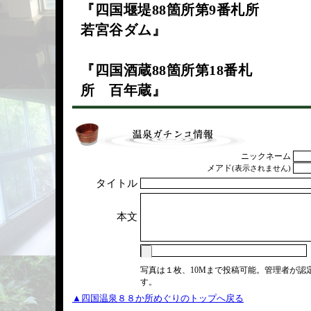
『四国堰堤88箇所第9番札所
若宮谷ダム』
『四国酒蔵88箇所第18番札
所 百年蔵』
ニックネーム
メアド
(表示されません)
タイトル
本文
写真は１枚、10Mまで投稿可能。管理者が認
す。
▲四国温泉８８か所めぐりのトップへ戻る